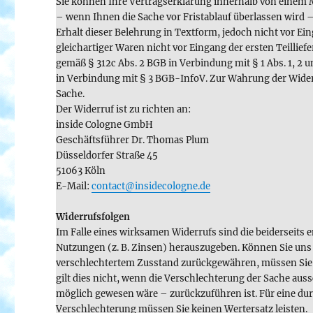
Sie können Ihre Vertragserklärung innerhalb von einem 
– wenn Ihnen die Sache vor Fristablauf überlassen wird 
Erhalt dieser Belehrung in Textform, jedoch nicht vor E
gleichartiger Waren nicht vor Eingang der ersten Teillie
gemäß § 312c Abs. 2 BGB in Verbindung mit § 1 Abs. 1, 2 
in Verbindung mit § 3 BGB-InfoV. Zur Wahrung der Widerr
Sache.
Der Widerruf ist zu richten an:
inside Cologne GmbH
Geschäftsführer Dr. Thomas Plum
Düsseldorfer Straße 45
51063 Köln
E-Mail:
contact@insidecologne.de
Widerrufsfolgen
Im Falle eines wirksamen Widerrufs sind die beiderseit
Nutzungen (z. B. Zinsen) herauszugeben. Können Sie uns 
verschlechtertem Zusstand zurückgewähren, müssen Sie un
gilt dies nicht, wenn die Verschlechterung der Sache aus
möglich gewesen wäre – zurückzuführen ist. Für eine 
Verschlechterung müssen Sie keinen Wertersatz leisten.