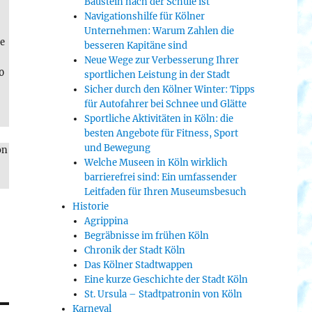
Baustein nach der Schule ist
Navigationshilfe für Kölner
Unternehmen: Warum Zahlen die
ne
besseren Kapitäne sind
Neue Wege zur Verbesserung Ihrer
0
sportlichen Leistung in der Stadt
Sicher durch den Kölner Winter: Tipps
für Autofahrer bei Schnee und Glätte
Sportliche Aktivitäten in Köln: die
besten Angebote für Fitness, Sport
und Bewegung
on
Welche Museen in Köln wirklich
barrierefrei sind: Ein umfassender
Leitfaden für Ihren Museumsbesuch
Historie
Agrippina
Begräbnisse im frühen Köln
Chronik der Stadt Köln
Das Kölner Stadtwappen
Eine kurze Geschichte der Stadt Köln
St. Ursula – Stadtpatronin von Köln
Karneval