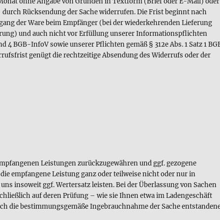
Monat ohne Angabe von Gründen in Textform (Brief oder E-Mail) oder
– durch Rücksendung der Sache widerrufen. Die Frist beginnt nach
ingang der Ware beim Empfänger (bei der wiederkehrenden Lieferung
ferung) und auch nicht vor Erfüllung unserer Informationspflichten
und 4 BGB-InfoV sowie unserer Pflichten gemäß § 312e Abs. 1 Satz 1 BG
ufsfrist genügt die rechtzeitige Absendung des Widerrufs oder der
s empfangenen Leistungen zurückzugewähren und ggf. gezogene
die empfangene Leistung ganz oder teilweise nicht oder nur in
s insoweit ggf. Wertersatz leisten. Bei der Überlassung von Sachen
schließlich auf deren Prüfung – wie sie Ihnen etwa im Ladengeschäft
durch die bestimmungsgemäße Ingebrauchnahme der Sache entstanden