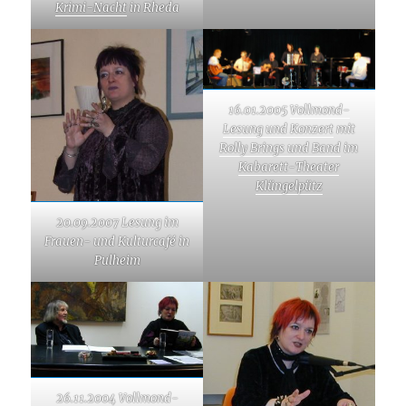
Krimi-Nacht
in Rheda
16.01.2005
Vollmond-
Lesung und Konzert
mit
Rolly Brings und Band
im
Kabarett-Theater
Klüngelpütz
20.09.2007 Lesung im
Frauen- und Kulturcafé in
Pulheim
26.11.2004
Vollmond-