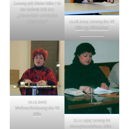
Lesung
mit
Dieter Höss
† in
der Galerie Exit Art:
„Literarisch-satirische
Rheinreise“
12.06.2004 Lesung des
VS
Köln
im
Kölnischen
Stadtmuseum
10.12.2003
Weihnachtslesung des
VS
Köln
21.11.1999 Lesung im
Naturfreundehaus Köln-