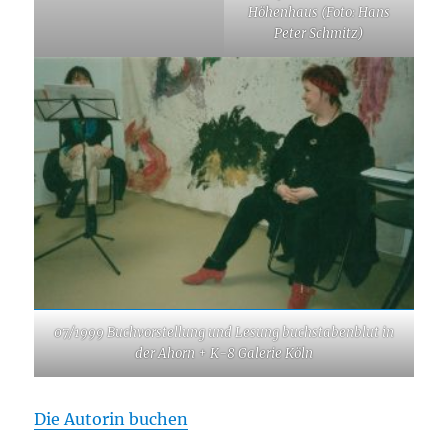
Höhenhaus (Foto: Hans
Peter Schmitz)
07/1999 Buchvorstellung und Lesung
buchstabenblut
in
der Ahorn + K-8 Galerie Köln
Die Autorin buchen