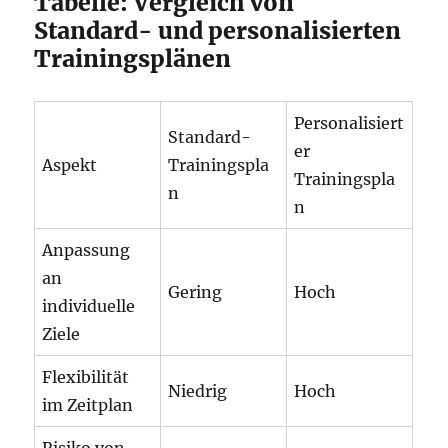
Tabelle: Vergleich von
Standard- und personalisierten
Trainingsplänen
Personalisiert
Standard-
er
Aspekt
Trainingspla
Trainingspla
n
n
Anpassung
an
Gering
Hoch
individuelle
Ziele
Flexibilität
Niedrig
Hoch
im Zeitplan
Risiko von