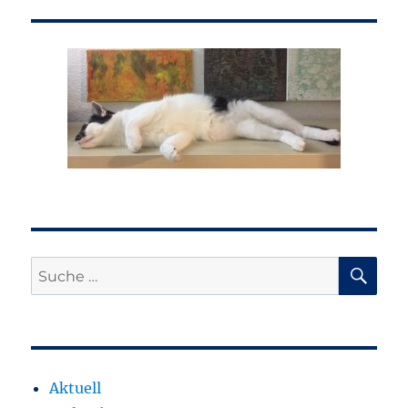
SU
Suche
nach:
Aktuell