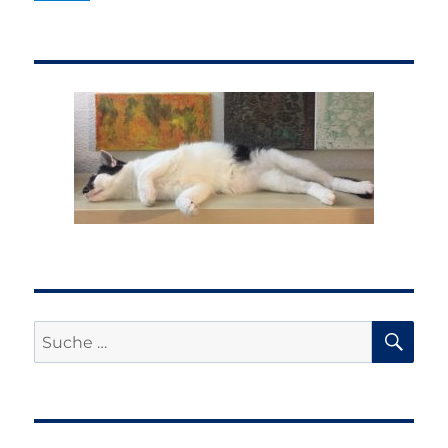
SU
Suche
nach: