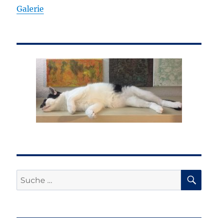
Galerie
SU
Suche
nach: