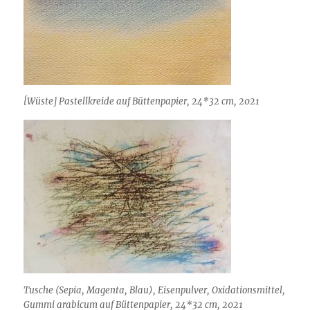
[Wüste] Pastellkreide auf Büttenpapier, 24*32 cm, 2021
Tusche (Sepia, Magenta, Blau), Eisenpulver, Oxidationsmittel,
Gummi arabicum auf Büttenpapier, 24*32 cm, 2021