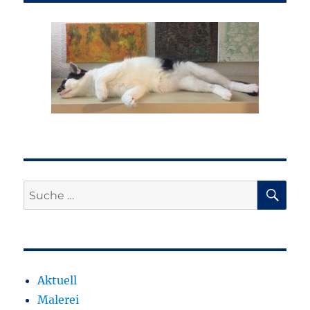
SU
Suche
nach:
Aktuell
Malerei