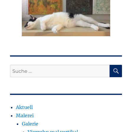
SU
Suche
nach:
Aktuell
Malerei
Galerie
Vierzehn mal vertikal