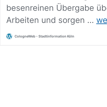
besenreinen Übergabe übe
Entrüm
Arbeiten und sorgen …
we
in
Köln –
profess
CologneWeb - Stadtinformation Köln
zuverl
und
stressf